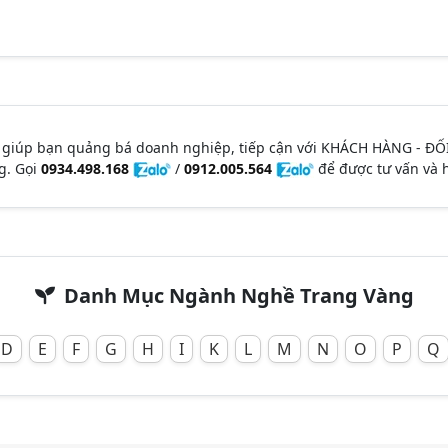
 giúp bạn quảng bá doanh nghiệp, tiếp cận với KHÁCH HÀNG - ĐỐ
g. Gọi
0934.498.168
/
0912.005.564
để được tư vấn và h
Danh Mục Ngành Nghề Trang Vàng
D
E
F
G
H
I
K
L
M
N
O
P
Q