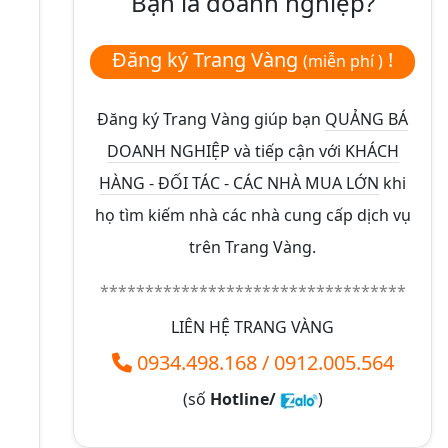
Bạn là doanh nghiệp?
Đăng ký Trang Vàng
!
(miễn phí )
Đăng ký Trang Vàng giúp bạn
QUẢNG BÁ
DOANH NGHIỆP và tiếp cận với KHÁCH
HÀNG - ĐỐI TÁC - CÁC NHÀ MUA LỚN
khi
họ tìm kiếm nhà các nhà cung cấp dịch vụ
trên Trang Vàng.
**********************************
LIÊN HỆ TRANG VÀNG
0934.498.168
/
0912.005.564
(số
Hotline/
)