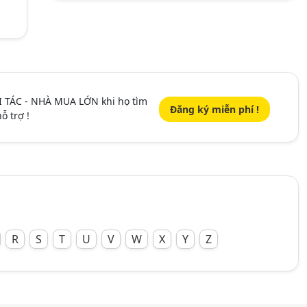
I TÁC - NHÀ MUA LỚN khi họ tìm
Đăng ký miễn phí !
ỗ trợ !
R
S
T
U
V
W
X
Y
Z