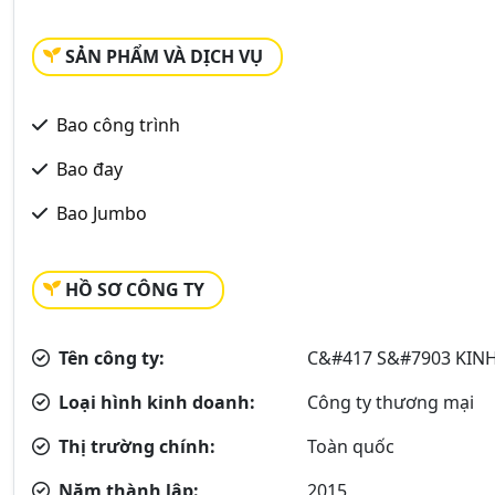
SẢN PHẨM VÀ DỊCH VỤ
Bao công trình
Bao đay
Bao Jumbo
HỒ SƠ CÔNG TY
Tên công ty:
C&#417 S&#7903 KIN
Loại hình kinh doanh:
Công ty thương mại
Thị trường chính:
Toàn quốc
Năm thành lập:
2015