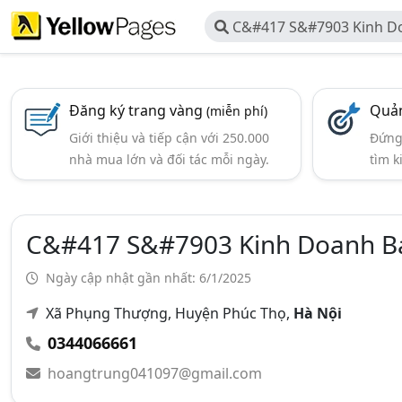
C&#417 S&#7903 Kinh D
T&#7843i Trung Hoa
Đăng ký trang vàng
Quản
(miễn phí)
Giới thiệu và tiếp cận với 250.000
Đứng 
nhà mua lớn và đối tác mỗi ngày.
tìm k
C&#417 S&#7903 Kinh Doanh B
Ngày cập nhật gần nhất: 6/1/2025
Xã Phụng Thượng, Huyện Phúc Thọ,
Hà Nội
0344066661
hoangtrung041097@gmail.com