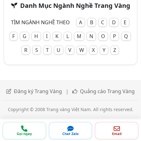
Danh Mục Ngành Nghề Trang Vàng
TÌM NGÀNH NGHỀ THEO
A
B
C
D
E
F
G
H
I
K
L
M
N
O
P
Q
R
S
T
U
V
W
X
Y
Z
Đăng ký Trang Vàng
|
Quảng cáo Trang Vàng
Copyright © 2008 Trang vàng Việt Nam. All rights reserved.
Gọi ngay
Chat Zalo
Email