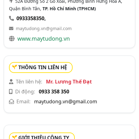
52A Đường Số 2 Gò Xoài, Phường Bình Hưng Hòa A,
Quận Bình Tân,
TP. Hồ Chí Minh (TPHCM)
0933358350
,
maytudong.vn@gmail.com
www.maytudong.vn
THÔNG TIN LIÊN HỆ
Tên liên hệ:
Mr. Lương Thế Đạt
Di động:
0933 358 350
Email:
maytudong.vn@gmail.com
GIỚI THIỆU CÔNG TY