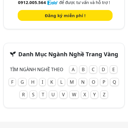
0912.005.564
để được tư vấn và hỗ trợ !
Đăng ký miễn phí !
Danh Mục Ngành Nghề Trang Vàng
TÌM NGÀNH NGHỀ THEO
A
B
C
D
E
F
G
H
I
K
L
M
N
O
P
Q
R
S
T
U
V
W
X
Y
Z