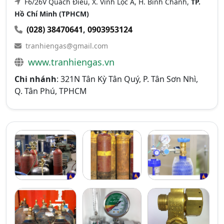
F6/26V Quách Điêu, X. Vĩnh Lộc A, H. Bình Chánh,
TP.
Hồ Chí Minh (TPHCM)
(028) 38470641
,
0903953124
tranhiengas@gmail.com
www.tranhiengas.vn
Chi nhánh
: 321N Tân Kỳ Tân Quý, P. Tân Sơn Nhì,
Q. Tân Phú, TPHCM