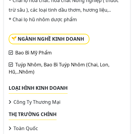
* Chai lọ hóa chất: hóa chất Nông nghiệp ( thuốc
trừ sâu ), các loại tinh dầu thơm, hương liệu,..
* Chai lọ hũ nhôm dược phẩm
NGÀNH NGHỀ KINH DOANH
Bao Bì Mỹ Phẩm
Tuýp Nhôm, Bao Bì Tuýp Nhôm (Chai, Lon,
Hũ,..Nhôm)
LOẠI HÌNH KINH DOANH
Công Ty Thương Mại
THỊ TRƯỜNG CHÍNH
Toàn Quốc