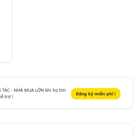
I TÁC - NHÀ MUA LỚN khi họ tìm
Đăng ký miễn phí !
ỗ trợ !