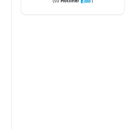
(số
Hotline/
)