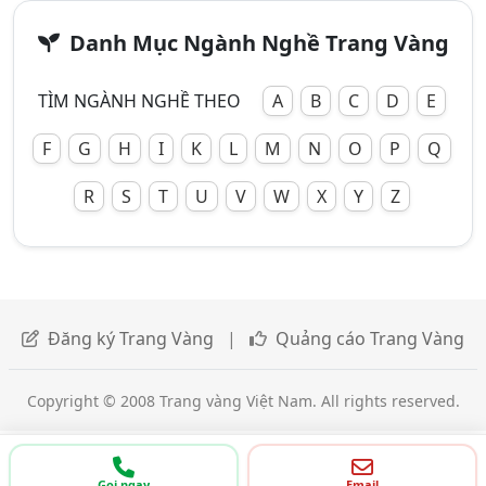
Danh Mục Ngành Nghề Trang Vàng
TÌM NGÀNH NGHỀ THEO
A
B
C
D
E
F
G
H
I
K
L
M
N
O
P
Q
R
S
T
U
V
W
X
Y
Z
Đăng ký Trang Vàng
|
Quảng cáo Trang Vàng
Copyright © 2008 Trang vàng Việt Nam. All rights reserved.
Gọi ngay
Email