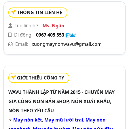
THÔNG TIN LIÊN HỆ
Tên liên hệ:
Ms. Ngân
Di động:
0967 405 553
Email:
xuongmaynonwavu@gmail.com
GIỚI THIỆU CÔNG TY
WAVU THÀNH LẬP TỪ NĂM 2015 - CHUYÊN MAY
GIA CÔNG NÓN BÁN SHOP, NÓN XUẤT KHẨU,
NÓN THEO YÊU CẦU
✧
May nón kết
,
May mũ lưỡi trai
,
May nón