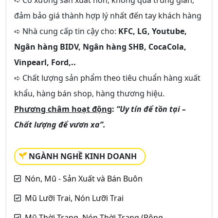
➪ Có xưởng sản xuất nón, không qua trung gian,
đảm bảo giá thành hợp lý nhất đến tay khách hàng
➪ Nhà cung cấp tin cậy cho:
KFC, LG, Youtube,
Ngân hàng BIDV, Ngân hàng SHB, CocaCola,
Vinpearl, Ford,..
➪ Chất lượng sản phẩm theo tiêu chuẩn hàng xuất
khẩu, hàng bán shop, hàng thương hiệu.
Phương châm hoạt động
:
“Uy tín để tồn tại –
Chất lượng để vươn xa”.
NGÀNH NGHỀ KINH DOANH
Nón, Mũ - Sản Xuất và Bán Buôn
Mũ Lưỡi Trai, Nón Lưỡi Trai
Mũ Thời Trang, Nón Thời Trang (Rộng