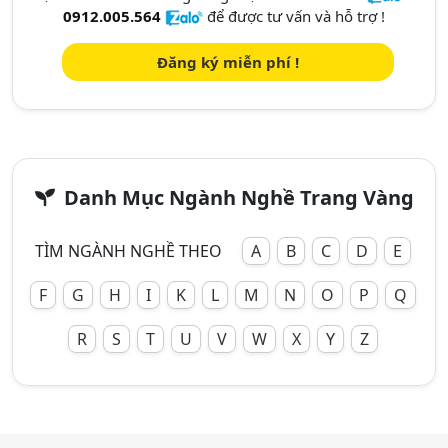
0912.005.564
để được tư vấn và hỗ trợ !
Đăng ký miễn phí !
Danh Mục Ngành Nghề Trang Vàng
TÌM NGÀNH NGHỀ THEO
A
B
C
D
E
F
G
H
I
K
L
M
N
O
P
Q
R
S
T
U
V
W
X
Y
Z