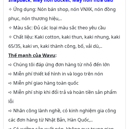
snapback
,
May nón bucket
,
May nón nửa đầu
✧ Ứng dụng: Nón bán shop, nón VNXK, nón đồng
phục, nón thương hiệu,..
✧ Màu sắc: Đủ các loại màu sắc theo yêu cầu
✧ Chất liệu: Kaki cotton, kaki thun, kaki nhung, kaki
65/35, kaki vn, kaki thành công, bố, vải dù,..
Thế mạnh của Wavu
:
➪ Chúng tôi đáp ứng đơn hàng từ nhỏ đến lớn
➪ Miễn phí thiết kế hình in và logo trên nón
➪ Miễn phí giao hàng toàn quốc
➪ Miễn phí ship khi đổi trả và hoàn tiền sản phẩm
lỗi
➪ Nhân công lành nghề, có kinh nghiệm gia công
các đơn hàng từ Nhật Bản, Hàn Quốc,..