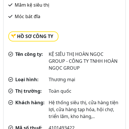
Mâm kệ siêu thị
Móc bát đĩa
HỒ SƠ CÔNG TY
Tên công ty:
KỆ SIÊU THỊ HOÀN NGỌC
GROUP - CÔNG TY TNHH HOÀN
NGỌC GROUP
Loại hình:
Thương mại
Thị trường:
Toàn quốc
Khách hàng:
Hệ thống siêu thị, cửa hàng tiện
lợi, cửa hàng tạp hóa, hội chợ,
triển lãm, kho hàng,..
Mã số thuế:
4101493422