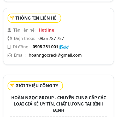
THÔNG TIN LIÊN HỆ
Tên liên hệ:
Hotline
Điện thoại:
0935 787 757
Di động:
0908 251 001
Email:
hoanngocrack@gmail.com
GIỚI THIỆU CÔNG TY
HOÀN NGỌC GROUP - CHUYÊN CUNG CẤP CÁC
LOẠI GIÁ KỆ UY TÍN, CHẤT LƯỢNG TẠI BÌNH
ĐỊNH
−−−−−−−−−−−−−−−−−−−−−−−−−−−−−−−−−−