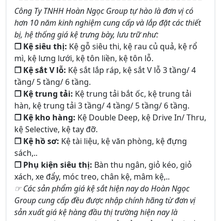
Công Ty TNHH Hoàn Ngọc Group tự hào là đơn vị có
hơn 10 năm kinh nghiệm cung cấp và lắp đặt các thiết
bị, hệ thống giá kệ trưng bày, lưu trữ như:
❒ Kệ siêu thị:
Kệ gỗ siêu thi, kệ rau củ quả, kệ rổ
mì, kệ lưng lưới, kệ tôn liền, kệ tôn lỗ.
❒ Kệ sắt V lỗ:
Kệ sắt lắp ráp, kệ sắt V lỗ 3 tầng/ 4
tầng/ 5 tầng/ 6 tầng.
❒ Kệ trung tải:
Kệ trung tải bắt ốc, kệ trung tải
hàn, kệ trung tải 3 tầng/ 4 tầng/ 5 tầng/ 6 tầng.
❒ Kệ kho hàng:
Kệ Double Deep, kệ Drive In/ Thru,
kệ Selective, kệ tay đỡ.
❒ Kệ hồ sơ:
Kệ tài liệu, kệ văn phòng, kệ đựng
sách,..
❒ Phụ kiện siêu thị:
Bàn thu ngân, giỏ kéo, giỏ
xách, xe đẩy, móc treo, chân kệ, mâm kệ,..
☞ Các sản phẩm giá kệ sắt hiện nay do Hoàn Ngọc
Group cung cấp đều được nhập chính hãng từ đơn vị
sản xuất giá kệ hàng đầu thị trường hiện nay là