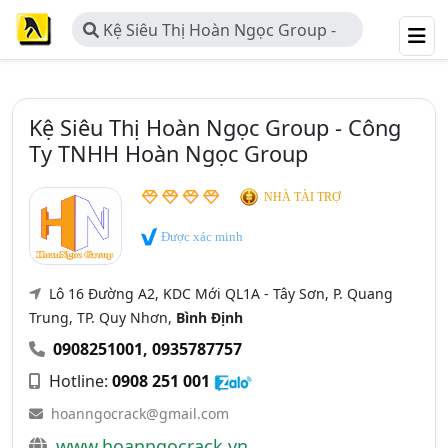
Kệ Siêu Thị Hoàn Ngọc Group -
Công Ty TNHH Hoàn Ngọc Group
Kệ Siêu Thị Hoàn Ngọc Group - Công
Ty TNHH Hoàn Ngọc Group
NHÀ TÀI TRỢ
Được xác minh
Lô 16 Đường A2, KDC Mới QL1A - Tây Sơn, P. Quang
Trung, TP. Quy Nhơn,
Bình Định
0908251001
,
0935787757
Hotline:
0908 251 001
hoanngocrack@gmail.com
www.hoanngocrack.vn