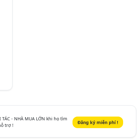
I TÁC - NHÀ MUA LỚN khi họ tìm
Đăng ký miễn phí !
ỗ trợ !