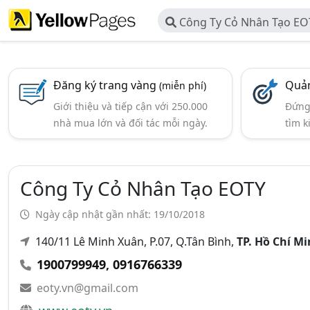
Công Ty Cỏ Nhân Tạo EO
Đăng ký trang vàng
Quản
(miễn phí)
Giới thiệu và tiếp cận với 250.000
Đứng 
nhà mua lớn và đối tác mỗi ngày.
tìm k
Công Ty Cỏ Nhân Tạo EOTY
Ngày cập nhật gần nhất: 19/10/2018
140/11 Lê Minh Xuân, P.07, Q.Tân Bình,
TP. Hồ Chí M
1900799949
,
0916766339
eoty.vn@gmail.com