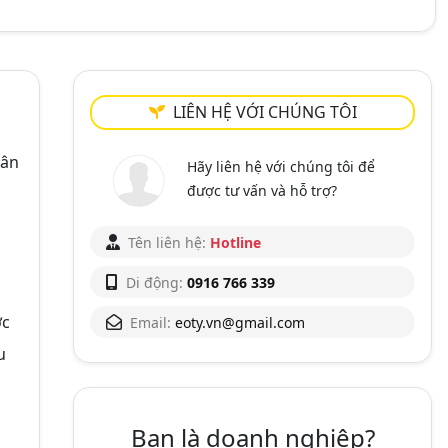
LIÊN HỆ VỚI CHÚNG TÔI
hân
Hãy liên hệ với chúng tôi để
được tư vấn và hỗ trợ?
Tên liên hệ:
Hotline
Di động:
0916 766 339
ợc
Email:
eoty.vn@gmail.com
u
Bạn là doanh nghiệp?