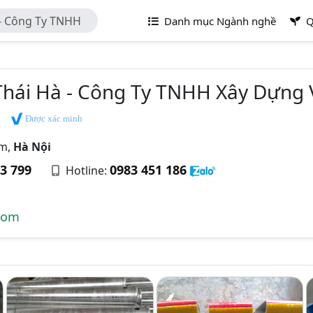
- Công Ty TNHH
Danh mục Ngành nghề
Q
g Mại Thái Hà
Thái Hà - Công Ty TNHH Xây Dựng 
Được xác minh
âm,
Hà Nội
3 799
0983 451 186
Hotline:
com