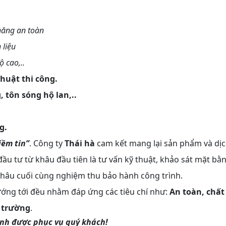
năng an toàn
 liệu
ộ cao,..
huật thi công.
, tôn sóng hộ lan,..
g.
iềm tin”
. Công ty
Thái hà
cam kết mang lại sản phẩm và dị
ầu tư từ khâu đầu tiên là tư vấn kỹ thuật, khảo sát mặt bằn
khâu cuối cùng nghiệm thu bảo hành công trình.
ớng tới đều nhằm đáp ứng các tiêu chí như:
An toàn, chất
i trường
.
ạnh được phục vụ quý khách!