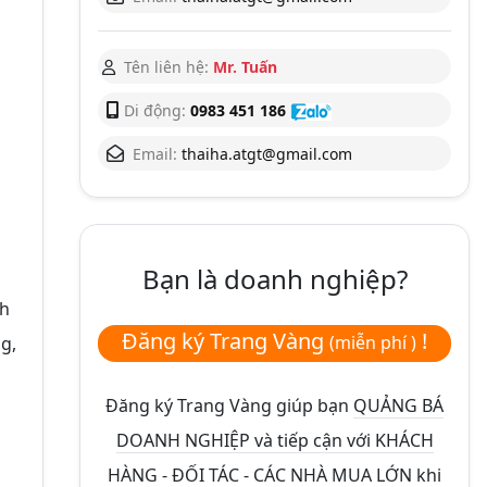
Tên liên hệ:
Mr. Tuấn
Di động:
0983 451 186
Email:
thaiha.atgt@gmail.com
Bạn là doanh nghiệp?
ch
Đăng ký Trang Vàng
!
(miễn phí )
g,
Đăng ký Trang Vàng giúp bạn
QUẢNG BÁ
DOANH NGHIỆP và tiếp cận với KHÁCH
HÀNG - ĐỐI TÁC - CÁC NHÀ MUA LỚN
khi