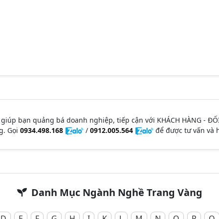
 giúp bạn quảng bá doanh nghiệp, tiếp cận với KHÁCH HÀNG - ĐỐ
g. Gọi
0934.498.168
/
0912.005.564
để được tư vấn và h
Danh Mục Ngành Nghề Trang Vàng
D
E
F
G
H
I
K
L
M
N
O
P
Q