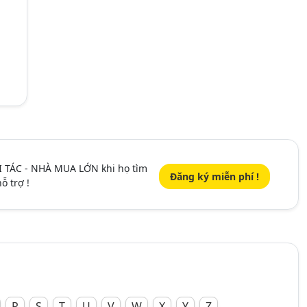
I TÁC - NHÀ MUA LỚN khi họ tìm
Đăng ký miễn phí !
ỗ trợ !
R
S
T
U
V
W
X
Y
Z