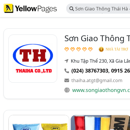
Sơn Giao Thông Thái Hà 
Xây Dựng Và Đầu Tư Thươn
Sơn Giao Thông 
NHÀ TÀI TRỢ
Khu Tập Thể 230, Xã Gia L
(024) 38767303
,
0915 26
thaiha.atgt@gmail.com
www.songiaothongvn.