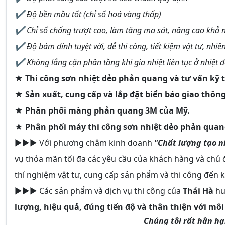
✔ Độ bền mầu tốt (chỉ số hoá vàng thấp)
✔ Chỉ số chống trượt cao, làm tăng ma sát, nâng cao khả 
✔ Độ bám dính tuyệt vời, dễ thi công, tiết kiệm vật tư, nhiên
✔ Không lắng cặn phân tầng khi gia nhiệt liên tục ở nhiệt đ
★
Thi công sơn nhiệt dẻo phản quang và tư vấn kỹ t
★
Sản xuất, cung cấp và lắp đặt biển báo giao thông
★
Phân phối màng phản quang 3M của Mỹ.
★
Phân phối máy thi công sơn nhiệt dẻo phản quan
►►► Với phương châm kinh doanh
"Chất lượng tạo n
vụ thỏa mãn tối đa các yêu cầu của khách hàng và chủ đ
thí nghiệm vật tư, cung cấp sản phẩm và thi công đến 
►►► Các sản phẩm và dịch vụ thi công của
Thái Hà
hư
lượng, hiệu quả, đúng tiến độ và thân thiện với mô
Chúng tôi rất hân h