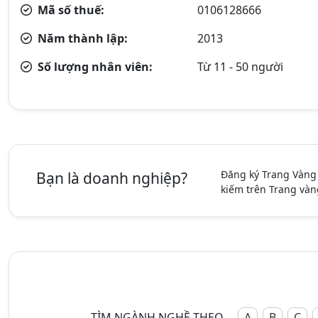
Mã số thuế:
0106128666
Năm thành lập:
2013
Số lượng nhân viên:
Từ 11 - 50 người
Đăng ký Trang Vàng
Bạn là doanh nghiệp?
kiếm trên Trang vàn
TÌM NGÀNH NGHỀ THEO
A
B
C