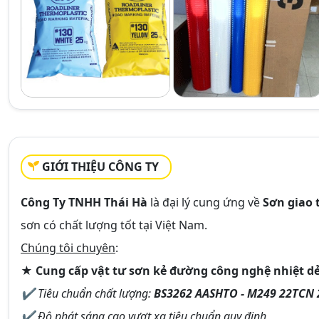
GIỚI THIỆU CÔNG TY
Công Ty TNHH Thái Hà
là đại lý cung ứng về
Sơn giao 
sơn có chất lượng tốt tại Việt Nam.
Chúng tôi chuyên
:
★
Cung cấp vật tư sơn kẻ đường công nghệ nhiệt d
✔ Tiêu chuẩn chất lượng:
BS3262 AASHTO - M249 22TCN 
✔ Độ phát sáng cao vượt xa tiêu chuẩn quy định