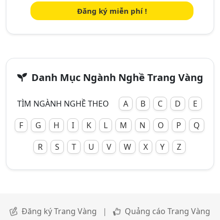
Đăng ký miễn phí !
Danh Mục Ngành Nghề Trang Vàng
TÌM NGÀNH NGHỀ THEO
A
B
C
D
E
F
G
H
I
K
L
M
N
O
P
Q
R
S
T
U
V
W
X
Y
Z
Đăng ký Trang Vàng
|
Quảng cáo Trang Vàng