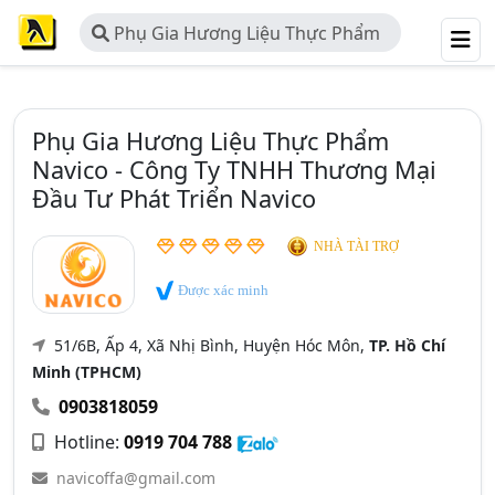
Phụ Gia Hương Liệu Thực Phẩm
Navico - Công Ty TNHH Thương Mại
Đầu Tư Phát Triển Navico
Phụ Gia Hương Liệu Thực Phẩm
Navico - Công Ty TNHH Thương Mại
Đầu Tư Phát Triển Navico
NHÀ TÀI TRỢ
Được xác minh
51/6B, Ấp 4, Xã Nhị Bình, Huyện Hóc Môn,
TP. Hồ Chí
Minh (TPHCM)
0903818059
Hotline:
0919 704 788
navicoffa@gmail.com