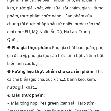
ngành: Thịt cá chế biến, mì bún phở, kem, bánh
kẹo, nước giải khát, yến, sữa, sốt chấm, gia vị, dược
phẩm, thực phẩm chức năng,.. Sản phẩm của
chúng tôi được nhập khẩu từ nhiều nước trên thế
giới như: EU, Mỹ, Nhật, Ấn Độ, Hà Lan, Trung
Quốc,..
❶
Phụ gia thực phẩm:
Phụ gia chất bảo quản, phụ
gia điều vị, phụ gia tạo cấu trúc, tinh bột và tinh bột
biến tính các loại,..
❷
Hương liệu thực phẩm cho các sản phẩm:
Thịt
cá chế biến (giò chả, xúc xích,..), bánh kẹo, kem,
nước giải khát,..
❸
Màu thực phẩm:
− Màu tổng hợp: Pea green (xanh lá), Taro (tím),