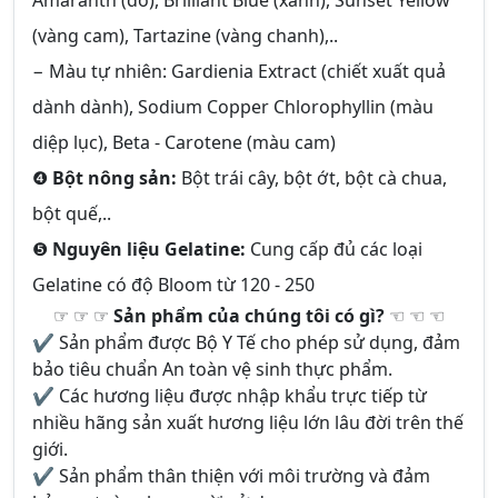
Amaranth (đỏ), Brilliant Blue (xanh), Sunset Yellow
(vàng cam), Tartazine (vàng chanh),..
− Màu tự nhiên: Gardienia Extract (chiết xuất quả
dành dành), Sodium Copper Chlorophyllin (màu
diệp lục), Beta - Carotene (màu cam)
❹
Bột nông sản:
Bột trái cây, bột ớt, bột cà chua,
bột quế,..
❺
Nguyên liệu Gelatine:
Cung cấp đủ các loại
Gelatine có độ Bloom từ 120 - 250
☞ ☞ ☞
Sản phẩm của chúng tôi có gì?
☜ ☜ ☜
✔ Sản phẩm được Bộ Y Tế cho phép sử dụng, đảm
bảo tiêu chuẩn An toàn vệ sinh thực phẩm.
✔ Các hương liệu được nhập khẩu trực tiếp từ
nhiều hãng sản xuất hương liệu lớn lâu đời trên thế
giới.
✔ Sản phẩm thân thiện với môi trường và đảm