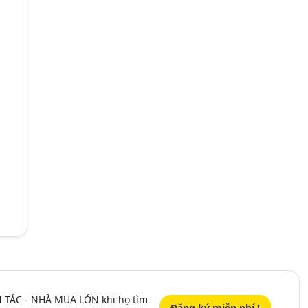
I TÁC - NHÀ MUA LỚN khi họ tìm
Đăng ký miễn phí !