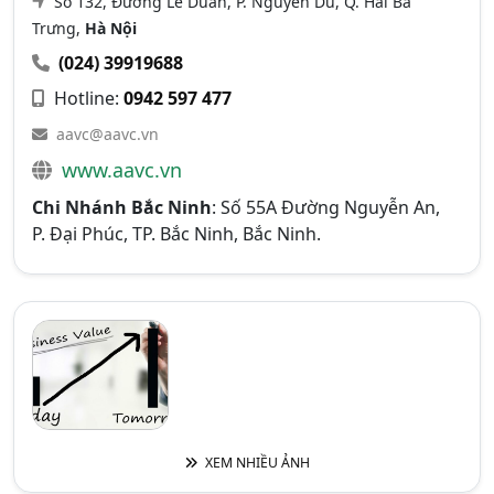
Số 132, Đường Lê Duẩn, P. Nguyễn Du, Q. Hai Bà
Trưng,
Hà Nội
(024) 39919688
Hotline:
0942 597 477
aavc@aavc.vn
www.aavc.vn
Chi Nhánh Bắc Ninh
: Số 55A Đường Nguyễn An,
P. Đại Phúc, TP. Bắc Ninh, Bắc Ninh.
XEM NHIỀU ẢNH