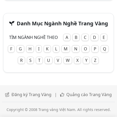
Danh Mục Ngành Nghề Trang Vàng
TÌM NGÀNH NGHỀ THEO
A
B
C
D
E
F
G
H
I
K
L
M
N
O
P
Q
R
S
T
U
V
W
X
Y
Z
Đăng ký Trang Vàng
|
Quảng cáo Trang Vàng
Copyright © 2008 Trang vàng Việt Nam. All rights reserved.