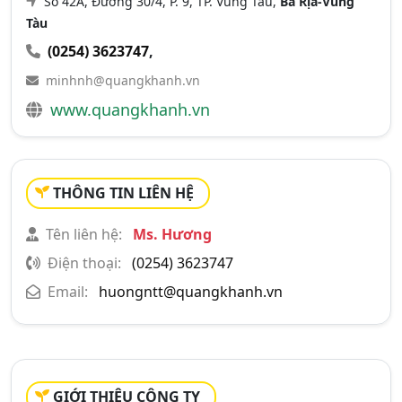
Số 42A, Đường 30/4, P. 9, TP. Vũng Tàu,
Bà Rịa-Vũng
Tàu
(0254) 3623747
,
minhnh@quangkhanh.vn
www.quangkhanh.vn
THÔNG TIN LIÊN HỆ
Tên liên hệ:
Ms. Hương
Điện thoại:
(0254) 3623747
Email:
huongntt@quangkhanh.vn
GIỚI THIỆU CÔNG TY