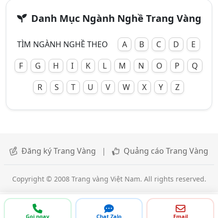
Danh Mục Ngành Nghề Trang Vàng
TÌM NGÀNH NGHỀ THEO
A
B
C
D
E
F
G
H
I
K
L
M
N
O
P
Q
R
S
T
U
V
W
X
Y
Z
Đăng ký Trang Vàng
|
Quảng cáo Trang Vàng
Copyright © 2008 Trang vàng Việt Nam. All rights reserved.
Gọi ngay
Chat Zalo
Email