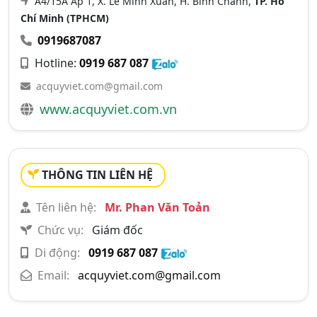
A4/15A Ấp 1, X. Lê Minh Xuân, H. Bình Chánh,
TP. Hồ
Chí Minh (TPHCM)
0919687087
Hotline:
0919 687 087
acquyviet.com@gmail.com
www.acquyviet.com.vn
THÔNG TIN LIÊN HỆ
Tên liên hệ:
Mr. Phan Văn Toản
Chức vụ:
Giám đốc
Di động:
0919 687 087
Email:
acquyviet.com@gmail.com