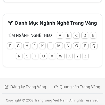
Danh Mục Ngành Nghề Trang Vàng
TÌM NGÀNH NGHỀ THEO
A
B
C
D
E
F
G
H
I
K
L
M
N
O
P
Q
R
S
T
U
V
W
X
Y
Z
Đăng ký Trang Vàng
|
Quảng cáo Trang Vàng
Copyright © 2008 Trang vàng Việt Nam. All rights reserved.