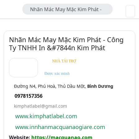
Nhãn Mác May Mặc Kim Phát -
Công Ty TNHH In &#7844n Kim Phát
Nhãn Mác May Mặc Kim Phát - Công
Ty TNHH In &#7844n Kim Phát
NHÀ TÀI TRỢ
Được xác minh
Đường N4, Phú Hoà, Thủ Dầu Một,
Bình Dương
0978157356
kimphatlabel@gmail.com
www.kimphatlabel.com
www.innhanmacquanaogiare.com
Website:
https://macquanao.com