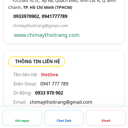
F2/25A5 Tổ 2C, Ấp 6B, Quách Điêu, Vĩnh Lộc A, Q. Bình
Chánh,
TP. Hồ Chí Minh (TPHCM)
0933970902
,
0941777789
chimaythoitrang@gmail.com
www.chimaythoitrang.com
THÔNG TIN LIÊN HỆ
Tên liên hệ:
Hotline
Điện thoại:
0941 777 789
Di động:
0933 970 902
Email:
chimaythoitrang@gmail.com
Gọi ngay
Chat Zalo
Email