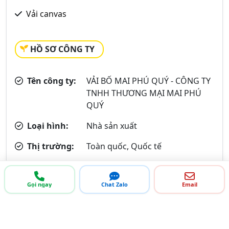
Vải canvas
HỒ SƠ CÔNG TY
Tên công ty:
VẢI BỐ MAI PHÚ QUÝ - CÔNG TY
TNHH THƯƠNG MẠI MAI PHÚ
QUÝ
Loại hình:
Nhà sản xuất
Thị trường:
Toàn quốc, Quốc tế
Khách hàng:
Các công ty trang trí, công
nghiệp, hàng hải, thời trang,..
Gọi ngay
Chat Zalo
Email
Mã số thuế:
1001110670
Thành lập:
2017