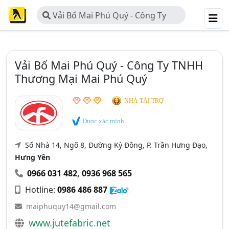
Vải Bố Mai Phú Quý - Công Ty
TNHH Thương Mại Mai Phú Quý
Vải Bố Mai Phú Quý - Công Ty TNHH
Thương Mại Mai Phú Quý
NHÀ TÀI TRỢ
Được xác minh
Số Nhà 14, Ngõ 8, Đường Kỳ Đồng, P. Trần Hưng Đạo,
Hưng Yên
0966 031 482
,
0936 968 565
Hotline:
0986 486 887
maiphuquy14@gmail.com
www.jutefabric.net