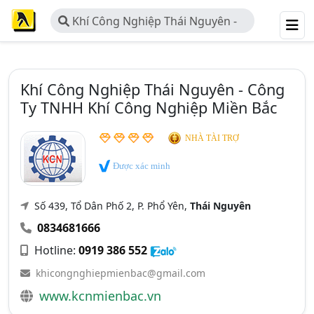
Khí Công Nghiệp Thái Nguyên -
Công Ty TNHH Khí Công Nghiệp
Miền Bắc
Khí Công Nghiệp Thái Nguyên - Công
Ty TNHH Khí Công Nghiệp Miền Bắc
NHÀ TÀI TRỢ
Được xác minh
Số 439, Tổ Dân Phố 2, P. Phổ Yên,
Thái Nguyên
0834681666
Hotline:
0919 386 552
khicongnghiepmienbac@gmail.com
www.kcnmienbac.vn