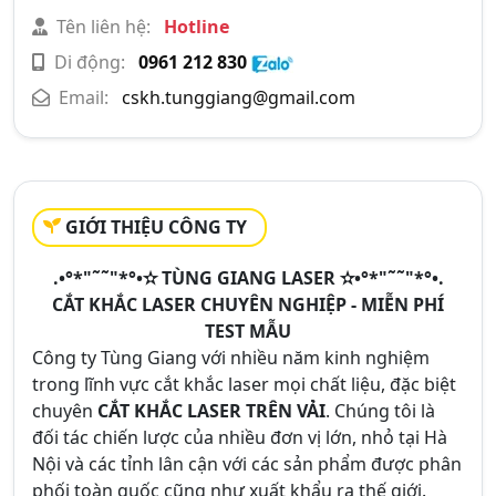
Tên liên hệ:
Hotline
Di động:
0961 212 830
Email:
cskh.tunggiang@gmail.com
GIỚI THIỆU CÔNG TY
.•°*"˜˜"*°•✫ TÙNG GIANG LASER ✫•°*"˜˜"*°•.
CẮT KHẮC LASER CHUYÊN NGHIỆP - MIỄN PHÍ
TEST MẪU
Công ty Tùng Giang với nhiều năm kinh nghiệm
trong lĩnh vực cắt khắc laser mọi chất liệu, đặc biệt
chuyên
CẮT KHẮC LASER TRÊN VẢI
. Chúng tôi là
đối tác chiến lược của nhiều đơn vị lớn, nhỏ tại Hà
Nội và các tỉnh lân cận với các sản phẩm được phân
phối toàn quốc cũng như xuất khẩu ra thế giới.