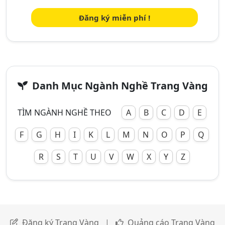
Đăng ký miễn phí !
Danh Mục Ngành Nghề Trang Vàng
TÌM NGÀNH NGHỀ THEO
A
B
C
D
E
F
G
H
I
K
L
M
N
O
P
Q
R
S
T
U
V
W
X
Y
Z
Đăng ký Trang Vàng
|
Quảng cáo Trang Vàng