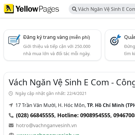
Vách Ngăn Vệ Sinh E Co
Thương Mại E Com
Đăng ký trang vàng
Quản
(miễn phí)
Giới thiệu và tiếp cận với 250.000
Đứng 
nhà mua lớn và đối tác mỗi ngày.
tìm k
Vách Ngăn Vệ Sinh E Com - Cô
Ngày cập nhật gần nhất: 22/4/2021
17 Trần Văn Mười, H. Hóc Môn,
TP. Hồ Chí Minh (T
(028) 66845555
,
Hotline: 0908954555
,
0946700
hotro@vachnganvesinh.vn