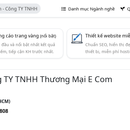
m - Công TY TNHH
Danh mục Ngành nghề
Q
g cáo trang vàng
Thiết kế website mi
(nổi bật)
đầu và nổi bật nhất kết quả
Chuẩn SEO, hiển thị đ
iếm, tiếp cận KH trước nhất.
thiết bị, miễn phí hosti
ng TY TNHH Thương Mại E Com
PHCM)
808