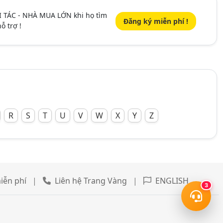
I TÁC - NHÀ MUA LỚN khi họ tìm
Đăng ký miễn phí !
ỗ trợ !
R
S
T
U
V
W
X
Y
Z
iễn phí
|
Liên hệ Trang Vàng
|
ENGLISH
3