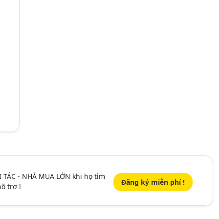
I TÁC - NHÀ MUA LỚN khi họ tìm
Đăng ký miễn phí !
ỗ trợ !