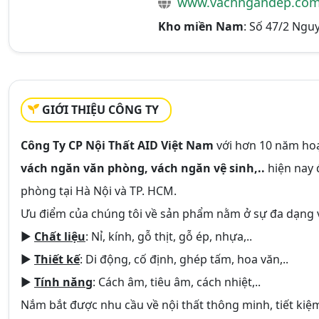
www.vachngandep.co
Kho miền Nam
: Số 47/2 Nguy
GIỚI THIỆU CÔNG TY
Công Ty CP Nội Thất AID Việt Nam
với hơn 10 năm hoạ
vách ngăn văn phòng, vách ngăn vệ sinh,..
hiện nay 
phòng tại Hà Nội và TP. HCM.
Ưu điểm của chúng tôi về sản phẩm nằm ở sự đa dạng v
►
Chất liệu
: Nỉ, kính, gỗ thịt, gỗ ép, nhựa,..
►
Thiết kế
: Di động, cố định, ghép tấm, hoa văn,..
►
Tính năng
: Cách âm, tiêu âm, cách nhiệt,..
Nắm bắt được nhu cầu về nội thất thông minh, tiết kiệm