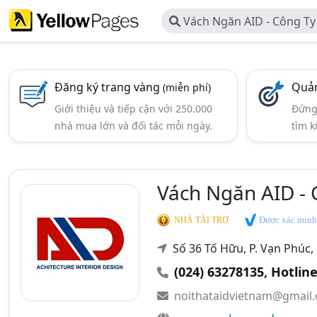
Vách Ngăn AID - Công Ty
Việt Nam
Đăng ký trang vàng
Quản
(miễn phí)
Giới thiệu và tiếp cận với 250.000
Đứng 
nhà mua lớn và đối tác mỗi ngày.
tìm k
Vách Ngăn AID - 
Được xác minh
NHÀ TÀI TRỢ
Số 36 Tố Hữu, P. Vạn Phúc,
(024) 63278135
,
Hotline
noithataidvietnam@gmail