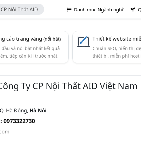
 CP Nội Thất AID
Danh mục Ngành nghề
Q
g cáo trang vàng
Thiết kế website mi
(nổi bật)
đầu và nổi bật nhất kết quả
Chuẩn SEO, hiển thị đ
iếm, tiếp cận KH trước nhất.
thiết bị, miễn phí hosti
Công Ty CP Nội Thất AID Việt Nam
 Q. Hà Đông,
Hà Nội
: 0973322730
.com