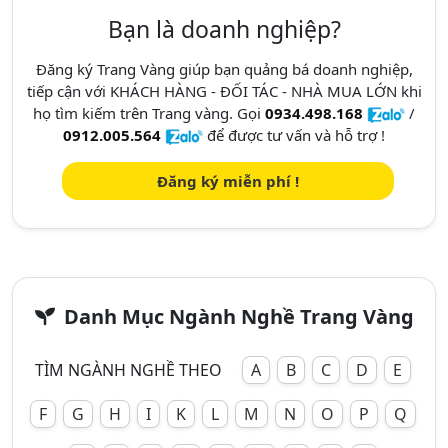
Bạn là doanh nghiệp?
Đăng ký Trang Vàng giúp bạn quảng bá doanh nghiệp,
tiếp cận với KHÁCH HÀNG - ĐỐI TÁC - NHÀ MUA LỚN khi
họ tìm kiếm trên Trang vàng. Gọi
0934.498.168
/
0912.005.564
để được tư vấn và hỗ trợ !
Đăng ký miễn phí !
Danh Mục Ngành Nghề Trang Vàng
TÌM NGÀNH NGHỀ THEO
A
B
C
D
E
F
G
H
I
K
L
M
N
O
P
Q