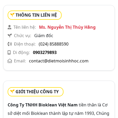
THÔNG TIN LIÊN HỆ
Tên liên hệ:
Ms. Nguyễn Thị Thúy Hằng
Chức vụ:
Giám đốc
Điện thoại:
(024) 85888590
Di động:
0903279893
Email:
contact@dietmoisinhhoc.com
GIỚI THIỆU CÔNG TY
Công Ty TNHH Bioklean Việt Nam
tiền thân là Cơ
sở diệt mối Bioklean thành lập tự năm 1993, Chúng