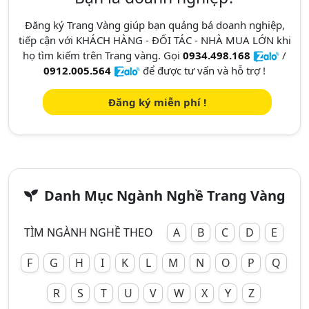
Đăng ký Trang Vàng giúp bạn quảng bá doanh nghiệp,
tiếp cận với KHÁCH HÀNG - ĐỐI TÁC - NHÀ MUA LỚN khi
họ tìm kiếm trên Trang vàng. Gọi
0934.498.168
/
0912.005.564
để được tư vấn và hỗ trợ !
Đăng ký miễn phí !
Danh Mục Ngành Nghề Trang Vàng
TÌM NGÀNH NGHỀ THEO
A
B
C
D
E
F
G
H
I
K
L
M
N
O
P
Q
R
S
T
U
V
W
X
Y
Z