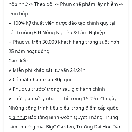
hộp nhử -> Theo dõi -> Phun chế phẩm lây nhiễm ->
Dọn hộp
− 100% kỹ thuật viên được đào tạo chính quy tại
các trường ĐH Nông Nghiệp & Lâm Nghiệp
− Phục vụ trên 30.000 khách hàng trong suốt hơn
25 năm hoạt động
Cam kết
:
√ Miễn phí khảo sát, tư vấn 24/24h
√ Có mặt nhanh sau 30p gọi
√ Phục vụ trước/ trong/ sau giờ hành chính
√ Thời gian xử lý nhanh chỉ trong 15 đến 21 ngày.
Những công trình tiêu biểu, trọng điểm cấp quốc
gia như
: Bảo tàng Binh Đoàn Quyết Thắng, Trung
tâm thương mại BigC Garden, Trường Đại Học Dân