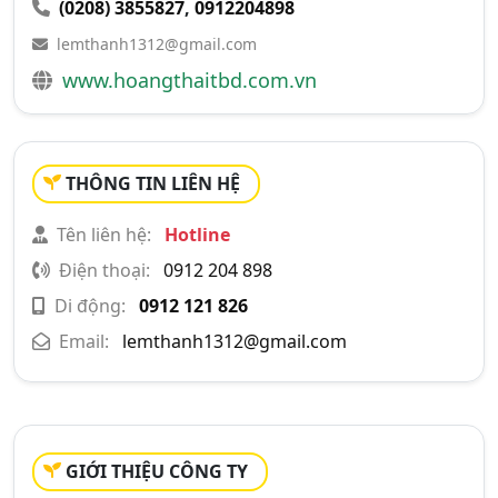
(0208) 3855827
,
0912204898
lemthanh1312@gmail.com
www.hoangthaitbd.com.vn
THÔNG TIN LIÊN HỆ
Tên liên hệ:
Hotline
Điện thoại:
0912 204 898
Di động:
0912 121 826
Email:
lemthanh1312@gmail.com
GIỚI THIỆU CÔNG TY