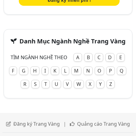
Đăng ký miễn phí !
Danh Mục Ngành Nghề Trang Vàng
TÌM NGÀNH NGHỀ THEO
A
B
C
D
E
F
G
H
I
K
L
M
N
O
P
Q
R
S
T
U
V
W
X
Y
Z
Đăng ký Trang Vàng
|
Quảng cáo Trang Vàng