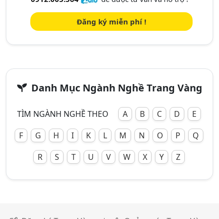
Đăng ký miễn phí !
Danh Mục Ngành Nghề Trang Vàng
TÌM NGÀNH NGHỀ THEO
A
B
C
D
E
F
G
H
I
K
L
M
N
O
P
Q
R
S
T
U
V
W
X
Y
Z