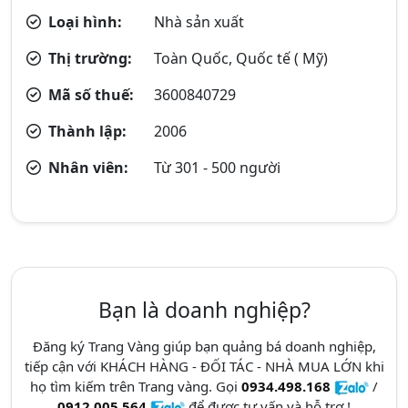
Loại hình:
Nhà sản xuất
Thị trường:
Toàn Quốc, Quốc tế ( Mỹ)
Mã số thuế:
3600840729
Thành lập:
2006
Nhân viên:
Từ 301 - 500 người
Bạn là doanh nghiệp?
Đăng ký Trang Vàng giúp bạn quảng bá doanh nghiệp,
tiếp cận với KHÁCH HÀNG - ĐỐI TÁC - NHÀ MUA LỚN khi
họ tìm kiếm trên Trang vàng. Gọi
0934.498.168
/
0912.005.564
để được tư vấn và hỗ trợ !