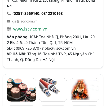
KCN Nhơn Trạch 2, Lộc Khang, H. Nhơn Trạch,
Đồng
Nai
(0251) 3569140
,
0812210168
cja@lscv.com.vn
www.lscv.com.vn
Văn phòng HCM
: Tòa Nhà CJ, Phòng 2001, Lầu 20,
2 Bis-4-6, Lê Thánh Tôn, Q. 1, TP. HCM
SĐT: 0969 726 870 -
nbloc@lscv.com.vn
VP Hà Nội:
Tầng 16, Tòa nhà TNR, 45 Nguyễn Chí
Thanh, Q. Đống Đa, Hà Nội