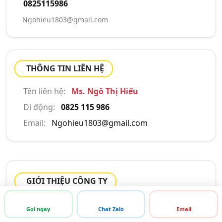
0825115986
Ngohieu1803@gmail.com
THÔNG TIN LIÊN HỆ
Tên liên hệ:
Ms. Ngô Thị Hiếu
Di động:
0825 115 986
Email:
Ngohieu1803@gmail.com
GIỚI THIỆU CÔNG TY
Công Ty CP Đầu Tư Long Hà Anh
chuyên cung cấp
Gọi ngay
Chat Zalo
Email
dịch vụ
cho thuê kho bãi và dịch vụ bãi đỗ xe.