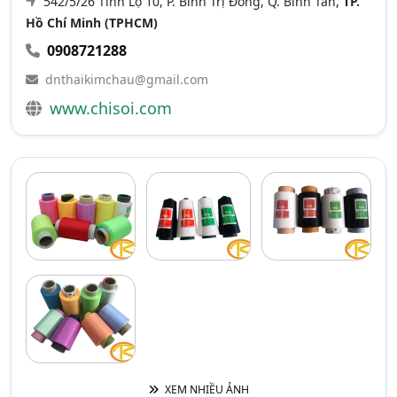
542/5/26 Tỉnh Lộ 10, P. Bình Trị Đông, Q. Bình Tân,
TP.
Hồ Chí Minh (TPHCM)
0908721288
dnthaikimchau@gmail.com
www.chisoi.com
XEM NHIỀU ẢNH