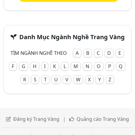
Danh Mục Ngành Nghề Trang Vàng
TÌM NGÀNH NGHỀ THEO
A
B
C
D
E
F
G
H
I
K
L
M
N
O
P
Q
R
S
T
U
V
W
X
Y
Z
Đăng ký Trang Vàng
|
Quảng cáo Trang Vàng