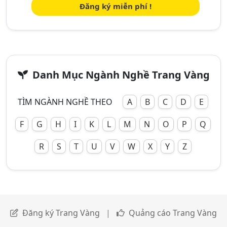
Đăng ký miễn phí !
Danh Mục Ngành Nghề Trang Vàng
TÌM NGÀNH NGHỀ THEO
A
B
C
D
E
F
G
H
I
K
L
M
N
O
P
Q
R
S
T
U
V
W
X
Y
Z
Đăng ký Trang Vàng
|
Quảng cáo Trang Vàng