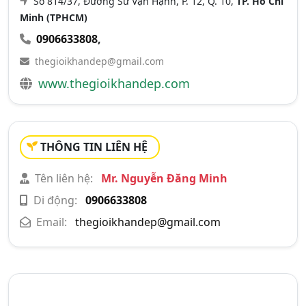
Số 814/37, Đường Sư Vạn Hạnh, P. 12, Q. 10,
TP. Hồ Chí
Minh (TPHCM)
0906633808
,
thegioikhandep@gmail.com
www.thegioikhandep.com
THÔNG TIN LIÊN HỆ
Tên liên hệ:
Mr. Nguyễn Đăng Minh
Di động:
0906633808
Email:
thegioikhandep@gmail.com