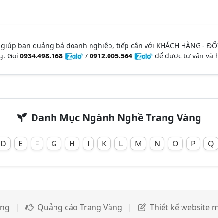
 giúp bạn quảng bá doanh nghiệp, tiếp cận với KHÁCH HÀNG - ĐỐ
g. Gọi
0934.498.168
/
0912.005.564
để được tư vấn và h
Danh Mục Ngành Nghề Trang Vàng
D
E
F
G
H
I
K
L
M
N
O
P
Q
àng
|
Quảng cáo Trang Vàng
|
Thiết kế website m