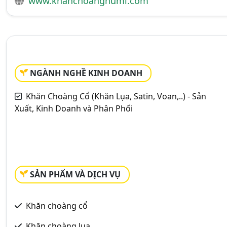
www.khanchoanghumi.com
NGÀNH NGHỀ KINH DOANH
Khăn Choàng Cổ (Khăn Lụa, Satin, Voan,..) - Sản
Xuất, Kinh Doanh và Phân Phối
SẢN PHẨM VÀ DỊCH VỤ
Khăn choàng cổ
Khăn choàng lụa