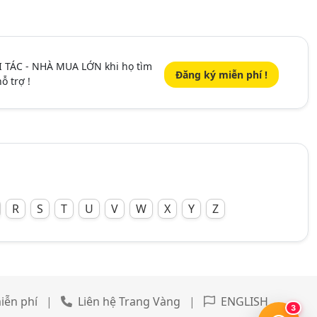
I TÁC - NHÀ MUA LỚN khi họ tìm
Đăng ký miễn phí !
ỗ trợ !
R
S
T
U
V
W
X
Y
Z
iễn phí
|
Liên hệ Trang Vàng
|
ENGLISH
3