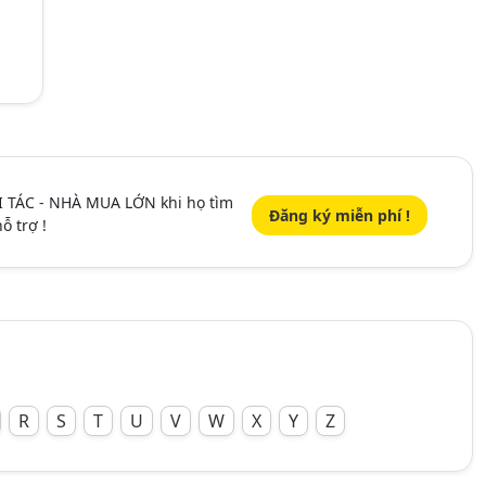
I TÁC - NHÀ MUA LỚN khi họ tìm
Đăng ký miễn phí !
ỗ trợ !
R
S
T
U
V
W
X
Y
Z