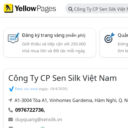
Công Ty CP Sen Silk Việt
Đăng ký trang vàng
Quản
(miễn phí)
Giới thiệu và tiếp cận với 250.000
Đứng 
nhà mua lớn và đối tác mỗi ngày.
tìm k
Công Ty CP Sen Silk Việt Nam
Được xác minh
(ngày: 18/4/2020)
A1-3004 Tòa A1, Vinhomes Gardenia, Hàm Nghi, Q. 
0976722736‬
,
duyquang@sensilk.vn