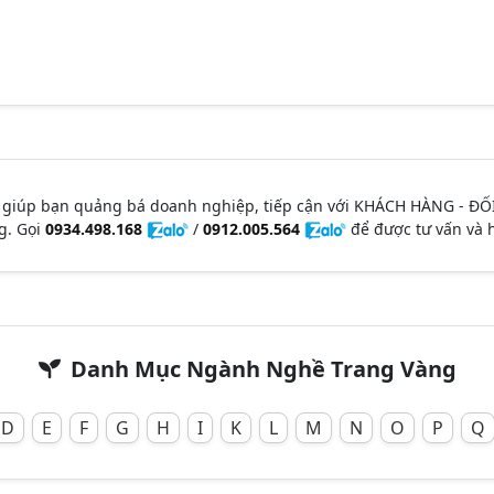
 giúp bạn quảng bá doanh nghiệp, tiếp cận với KHÁCH HÀNG - ĐỐ
g. Gọi
0934.498.168
/
0912.005.564
để được tư vấn và h
Danh Mục Ngành Nghề Trang Vàng
D
E
F
G
H
I
K
L
M
N
O
P
Q