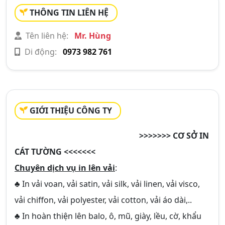
THÔNG TIN LIÊN HỆ
Tên liên hệ:
Mr. Hùng
Di động:
0973 982 761
GIỚI THIỆU CÔNG TY
ccccccccccccccccccccccccccccccc
>>>>>>> CƠ SỞ IN
CÁT TƯỜNG <<<<<<<
Chuyên dịch vụ in lên vải
:
♣ In vải voan, vải satin, vải silk, vải linen, vải visco,
vải chiffon, vải polyester, vải cotton, vải áo dài,..
♣ In hoàn thiện lên balo, ô, mũ, giày, lều, cờ, khẩu