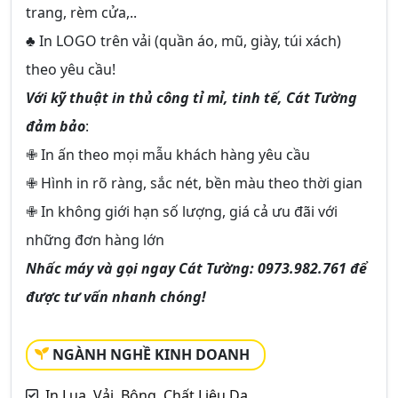
trang, rèm cửa,..
♣ In LOGO trên vải (quần áo, mũ, giày, túi xách)
theo yêu cầu!
Với kỹ thuật in thủ công tỉ mỉ, tinh tế, Cát Tường
đảm bảo
:
✙ In ấn theo mọi mẫu khách hàng yêu cầu
✙ Hình in rõ ràng, sắc nét, bền màu theo thời gian
✙ In không giới hạn số lượng, giá cả ưu đãi với
những đơn hàng lớn
Nhấc máy và gọi ngay Cát Tường: 0973.982.761 để
được tư vấn nhanh chóng!
NGÀNH NGHỀ KINH DOANH
In Lụa, Vải, Bông, Chất Liệu Da