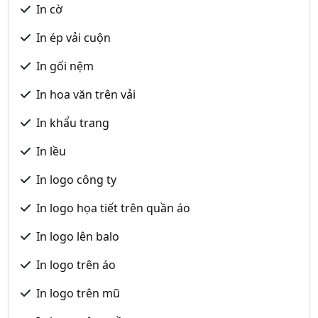
In cờ
In ép vải cuộn
In gối nệm
In hoa văn trên vải
In khẩu trang
In lều
In logo công ty
In logo họa tiết trên quần áo
In logo lên balo
In logo trên áo
In logo trên mũ