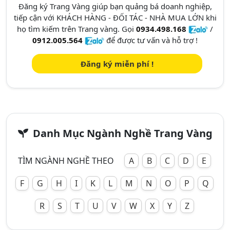
Đăng ký Trang Vàng giúp bạn quảng bá doanh nghiệp,
tiếp cận với KHÁCH HÀNG - ĐỐI TÁC - NHÀ MUA LỚN khi
họ tìm kiếm trên Trang vàng. Gọi
0934.498.168
/
0912.005.564
để được tư vấn và hỗ trợ !
Đăng ký miễn phí !
Danh Mục Ngành Nghề Trang Vàng
TÌM NGÀNH NGHỀ THEO
A
B
C
D
E
F
G
H
I
K
L
M
N
O
P
Q
R
S
T
U
V
W
X
Y
Z