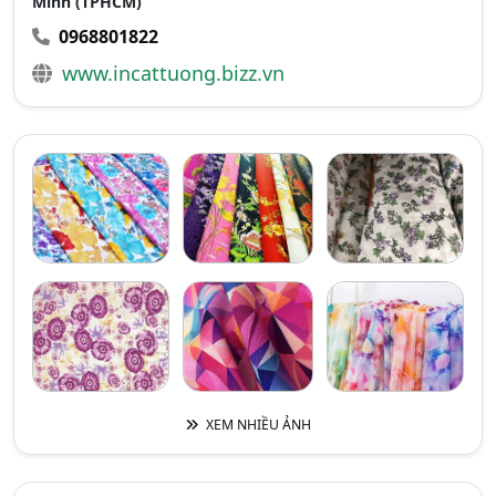
Minh (TPHCM)
0968801822
www.incattuong.bizz.vn
XEM NHIỀU ẢNH