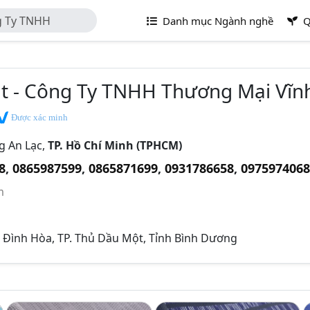
ng Ty TNHH
Danh mục Ngành nghề
Q
ạt - Công Ty TNHH Thương Mại Vĩn
Được xác minh
g An Lạc,
TP. Hồ Chí Minh (TPHCM)
8
,
0865987599
,
0865871699
,
0931786658
,
0975974068
m
. Đình Hòa, TP. Thủ Dầu Một, Tỉnh Bình Dương