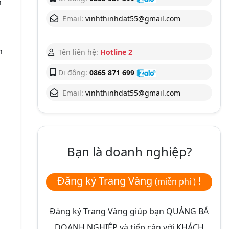
m
Email:
vinhthinhdat55@gmail.com
m
Tên liên hệ:
Hotline 2
Di động:
0865 871 699
Email:
vinhthinhdat55@gmail.com
Bạn là doanh nghiệp?
Đăng ký Trang Vàng
!
(miễn phí )
Đăng ký Trang Vàng giúp bạn
QUẢNG BÁ
DOANH NGHIỆP và tiếp cận với KHÁCH