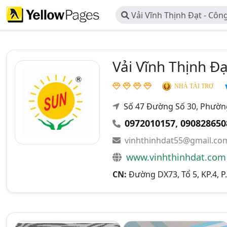
Vải Vĩnh Thịnh Đạt - Cô
Thương Mại Vĩnh Thịnh Đạt
Vải Vĩnh Thịnh Đ
NHÀ TÀI TRỢ
Số 47 Đường Số 30, Phườn
0972010157
,
090828650
vinhthinhdat55@gmail.co
www.vinhthinhdat.com
CN:
Đường DX73, Tổ 5, KP.4, P