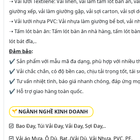
➝ Vải lưới Textilene: Vải linen, vải làm tấm lót bàn ăn, v
giường xếp, vải làm giường gập, vải sợi carton, vải sợi dệ
➝ Vải lưới nhựa PVC: Vải nhựa làm giường bể bơi, vải n
➝ Tấm lót bàn ăn: Tấm lót bàn ăn nhà hàng, tấm lót bàn
lót bát đĩa,..
Đảm bảo
:
✔ Sản phẩm với mẫu mã đa dạng, phù hợp với nhiều th
✔ Vải chắc chắn, có độ bền cao, chịu tải trọng tốt, tái
✔ Tư vấn nhiệt tình, báo giá nhanh chóng, đáp ứng mọ
✔ Hỗ trợ giao hàng toàn quốc.
NGÀNH NGHỀ KINH DOANH
Bao Đay, Túi Vải Đay, Vải Đay, Sợi Đay,..
Vải áo Mưa, Ô Dù, Bạt,.(Vải Dù, Vải Nhựa, PVC, PE,