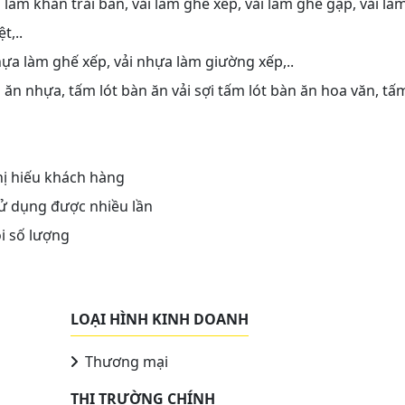
ải làm khăn trải bàn, vải làm ghế xếp, vải làm ghế gập, vải là
t,..
hựa làm ghế xếp, vải nhựa làm giường xếp,..
 ăn nhựa, tấm lót bàn ăn vải sợi tấm lót bàn ăn hoa văn, tấ
ị hiếu khách hàng
 sử dụng được nhiều lần
i số lượng
LOẠI HÌNH KINH DOANH
Thương mại
THỊ TRƯỜNG CHÍNH