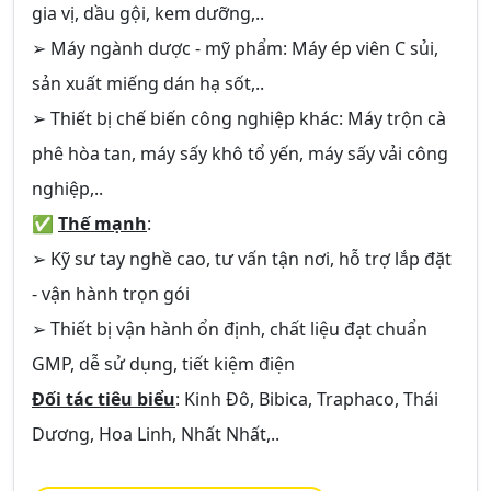
gia vị, dầu gội, kem dưỡng,..
➢ Máy ngành dược - mỹ phẩm: Máy ép viên C sủi,
sản xuất miếng dán hạ sốt,..
➢ Thiết bị chế biến công nghiệp khác: Máy trộn cà
phê hòa tan, máy sấy khô tổ yến, máy sấy vải công
nghiệp,..
✅
Thế mạnh
:
➢ Kỹ sư tay nghề cao, tư vấn tận nơi, hỗ trợ lắp đặt
- vận hành trọn gói
➢ Thiết bị vận hành ổn định, chất liệu đạt chuẩn
GMP, dễ sử dụng, tiết kiệm điện
Đối tác tiêu biểu
: Kinh Đô, Bibica, Traphaco, Thái
Dương, Hoa Linh, Nhất Nhất,..