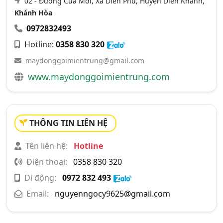
02 - Đường Cua Mới, Xã Diên Phú, Huyện Diên Khánh,
Khánh Hòa
0972832493
Hotline:
0358 830 320
maydonggoimientrung@gmail.com
www.maydonggoimientrung.com
THÔNG TIN LIÊN HỆ
Tên liên hệ:
Hotline
Điện thoại:
0358 830 320
Di động:
0972 832 493
Email:
nguyenngocy9625@gmail.com