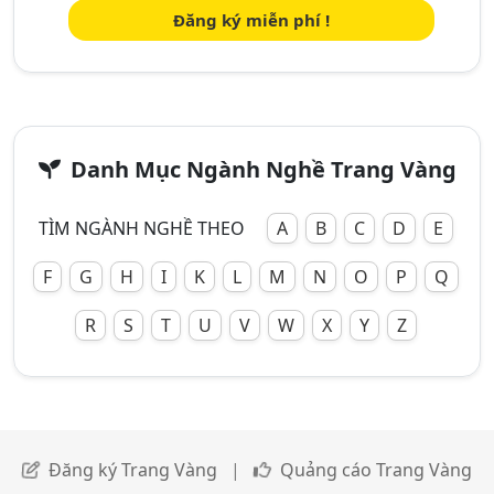
Đăng ký miễn phí !
Danh Mục Ngành Nghề Trang Vàng
TÌM NGÀNH NGHỀ THEO
A
B
C
D
E
F
G
H
I
K
L
M
N
O
P
Q
R
S
T
U
V
W
X
Y
Z
Đăng ký Trang Vàng
|
Quảng cáo Trang Vàng