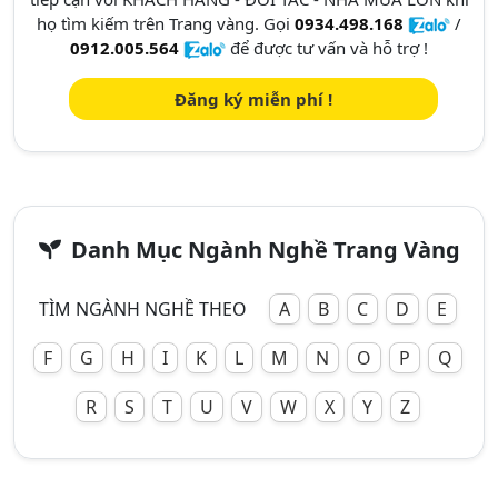
họ tìm kiếm trên Trang vàng. Gọi
0934.498.168
/
0912.005.564
để được tư vấn và hỗ trợ !
Đăng ký miễn phí !
Danh Mục Ngành Nghề Trang Vàng
TÌM NGÀNH NGHỀ THEO
A
B
C
D
E
F
G
H
I
K
L
M
N
O
P
Q
R
S
T
U
V
W
X
Y
Z