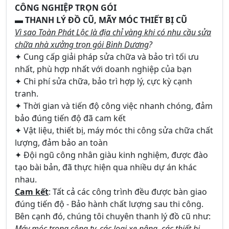
CÔNG NGHIỆP TRỌN GÓI
▬ THANH LÝ ĐỒ CŨ, MÃY MÓC THIẾT BỊ CŨ
Vì sao Toàn Phát Lộc là địa chỉ vàng khi có nhu cầu sửa
chữa nhà xưởng trọn gói Bình Dương
?
✦ Cung cấp giải pháp sửa chữa và bảo trì tối ưu
nhất, phù hợp nhất với doanh nghiệp của bạn
✦ Chi phí sửa chữa, bảo trì hợp lý, cực kỳ cạnh
tranh.
✦ Thời gian và tiến độ công việc nhanh chóng, đảm
bảo đúng tiến độ đã cam kết
✦ Vật liệu, thiết bị, máy móc thi công sửa chữa chất
lượng, đảm bảo an toàn
✦ Đội ngũ công nhân giàu kinh nghiệm, được đào
tạo bài bản, đã thực hiện qua nhiều dự án khác
nhau.
Cam kết
: Tất cả các công trình đều được bàn giao
đúng tiến độ - Bảo hành chất lượng sau thi công.
Bên cạnh đó, chúng tôi chuyên thanh lý đồ cũ như:
Máy móc trong công ty, các loại xe nâng, các thiết bị