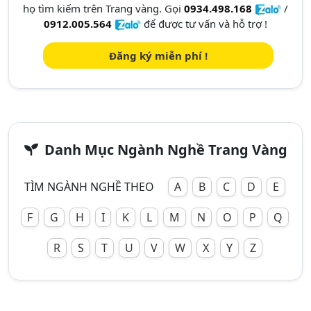
họ tìm kiếm trên Trang vàng. Gọi
0934.498.168
/
0912.005.564
để được tư vấn và hỗ trợ !
Đăng ký miễn phí !
Danh Mục Ngành Nghề Trang Vàng
TÌM NGÀNH NGHỀ THEO
A
B
C
D
E
F
G
H
I
K
L
M
N
O
P
Q
R
S
T
U
V
W
X
Y
Z