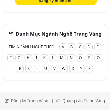
Đăng ký miễn phí !
Danh Mục Ngành Nghề Trang Vàng
TÌM NGÀNH NGHỀ THEO
A
B
C
D
E
F
G
H
I
K
L
M
N
O
P
Q
R
S
T
U
V
W
X
Y
Z
Đăng ký Trang Vàng
|
Quảng cáo Trang Vàng