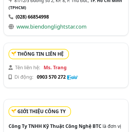
81/12/3 Đường Số 2, KP. 8, P. Thủ Đức,
TP. Hồ Chí Minh
(TPHCM)
(028) 66854998
www.biendonglightstar.com
THÔNG TIN LIÊN HỆ
Tên liên hệ:
Ms. Trang
Di động:
0903 570 272
GIỚI THIỆU CÔNG TY
Công Ty TNHH Kỹ Thuật Công Nghệ BTC
là đơn vị