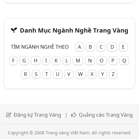
Danh Mục Ngành Nghề Trang Vàng
TÌM NGÀNH NGHỀ THEO
A
B
C
D
E
F
G
H
I
K
L
M
N
O
P
Q
R
S
T
U
V
W
X
Y
Z
Đăng ký Trang Vàng
|
Quảng cáo Trang Vàng
Copyright © 2008 Trang vàng Việt Nam. All rights reserved.