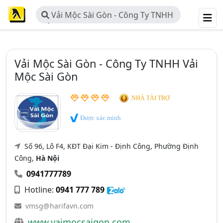
Vải Mộc Sài Gòn - Công Ty TNHH
Vải Mộc Sài Gòn
Vải Mộc Sài Gòn - Công Ty TNHH Vải
Mộc Sài Gòn
NHÀ TÀI TRỢ
Được xác minh
Số 96, Lô F4, KĐT Đại Kim - Định Công, Phường Định
Công,
Hà Nội
0941777789
Hotline:
0941 777 789
vmsg@harifavn.com
www.vaimocsaigon.com