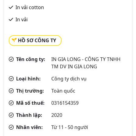
In vải cotton
In vải
HỒ SƠ CÔNG TY
Tên công ty:
IN GIA LONG - CÔNG TY TNHH
TM DV IN GIA LONG
Loại hình:
Công ty dịch vụ
Thị trường:
Toàn quốc
Mã số thuế:
0316154359
Thành lập:
2020
Nhân viên:
Từ 11 - 50 người