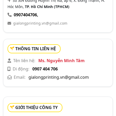
Số 304 Đường Huỳnh Thị Na, ấp 6, X. Đông Thạnh, H.
Hóc Môn,
TP. Hồ Chí Minh (TPHCM)
0907404706
,
gialongprinting.vn@gmail.com
THÔNG TIN LIÊN HỆ
Tên liên hệ:
Ms. Nguyễn Minh Tâm
Di động:
0907 404 706
Email:
gialongprinting.vn@gmail.com
GIỚI THIỆU CÔNG TY