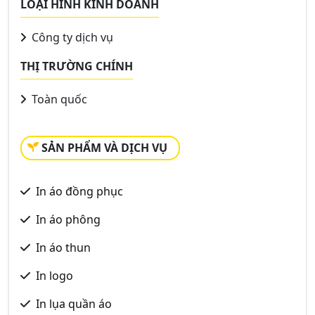
LOẠI HÌNH KINH DOANH
Công ty dịch vụ
THỊ TRƯỜNG CHÍNH
Toàn quốc
SẢN PHẨM VÀ DỊCH VỤ
In áo đồng phục
In áo phông
In áo thun
In logo
In lụa quần áo