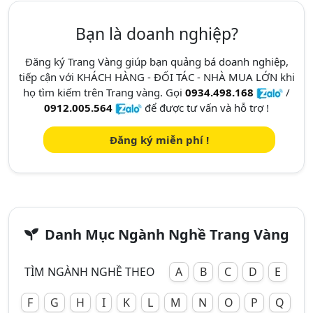
Bạn là doanh nghiệp?
Đăng ký Trang Vàng giúp bạn quảng bá doanh nghiệp,
tiếp cận với KHÁCH HÀNG - ĐỐI TÁC - NHÀ MUA LỚN khi
họ tìm kiếm trên Trang vàng. Gọi
0934.498.168
/
0912.005.564
để được tư vấn và hỗ trợ !
Đăng ký miễn phí !
Danh Mục Ngành Nghề Trang Vàng
TÌM NGÀNH NGHỀ THEO
A
B
C
D
E
F
G
H
I
K
L
M
N
O
P
Q