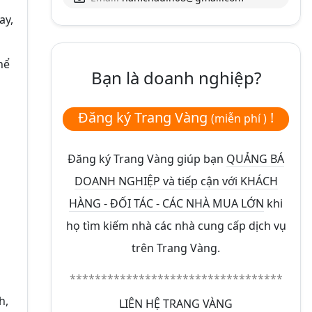
ay,
hể
Bạn là doanh nghiệp?
Đăng ký Trang Vàng
!
(miễn phí )
Đăng ký Trang Vàng giúp bạn
QUẢNG BÁ
DOANH NGHIỆP và tiếp cận với KHÁCH
HÀNG - ĐỐI TÁC - CÁC NHÀ MUA LỚN
khi
họ tìm kiếm nhà các nhà cung cấp dịch vụ
trên Trang Vàng.
**********************************
h,
LIÊN HỆ TRANG VÀNG