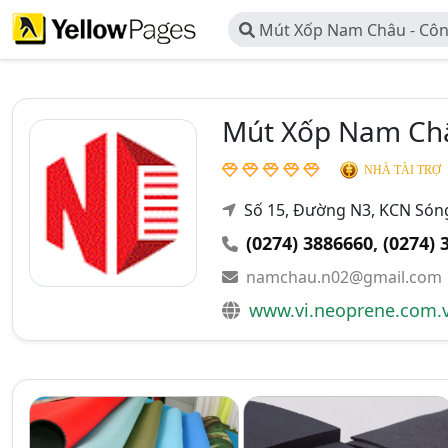
Mút Xốp Nam Châu - Cô
NEOPRENE Nam Châu
Mút Xốp Nam Ch
NHÀ TÀI TRỢ
Số 15, Đường N3, KCN Sóng 
(0274) 3886660
,
(0274) 
namchau.n02@gmail.com
www.vi.neoprene.com.