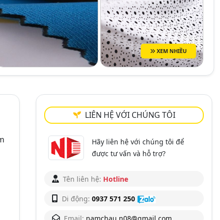
XEM NHIỀU
LIÊN HỆ VỚI CHÚNG TÔI
ẩm
Hãy liên hệ với chúng tôi để
được tư vấn và hỗ trợ?
Tên liên hệ:
Hotline
Di động:
0937 571 250
Email:
namchau.n08@gmail.com