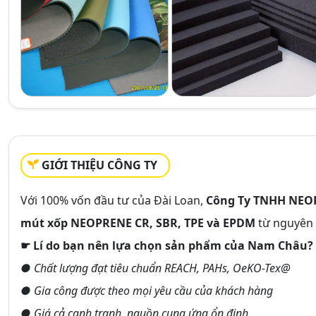
GIỚI THIỆU CÔNG TY
Với 100% vốn đầu tư của Đài Loan,
Công Ty TNHH NE
mút xốp NEOPRENE CR, SBR, TPE và EPDM
từ nguyên l
☛ Lí do bạn nên lựa chọn sản phẩm của Nam Châu?
● Chất lượng đạt tiêu chuẩn REACH, PAHs, OeKO-Tex@
● Gia công được theo mọi yêu cầu của khách hàng
● Giá cả cạnh tranh, nguồn cung ứng ổn định