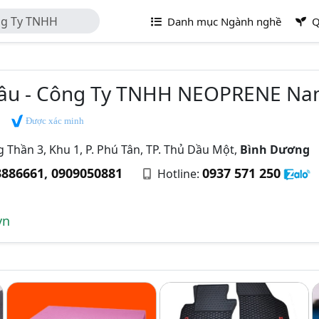
ng Ty TNHH
Danh mục Ngành nghề
Q
âu - Công Ty TNHH NEOPRENE Na
Được xác minh
Thần 3, Khu 1, P. Phú Tân, TP. Thủ Dầu Một,
Bình Dương
3886661
,
0909050881
0937 571 250
Hotline:
vn