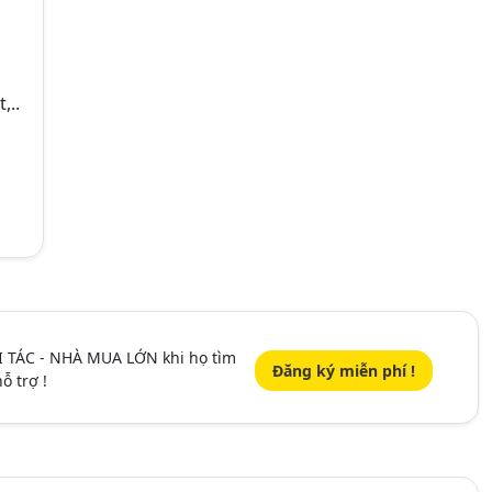
,..
I TÁC - NHÀ MUA LỚN khi họ tìm
Đăng ký miễn phí !
ỗ trợ !