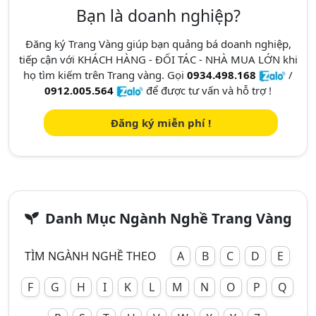
Bạn là doanh nghiệp?
Đăng ký Trang Vàng giúp bạn quảng bá doanh nghiệp,
tiếp cận với KHÁCH HÀNG - ĐỐI TÁC - NHÀ MUA LỚN khi
họ tìm kiếm trên Trang vàng. Gọi
0934.498.168
/
0912.005.564
để được tư vấn và hỗ trợ !
Đăng ký miễn phí !
Danh Mục Ngành Nghề Trang Vàng
TÌM NGÀNH NGHỀ THEO
A
B
C
D
E
F
G
H
I
K
L
M
N
O
P
Q