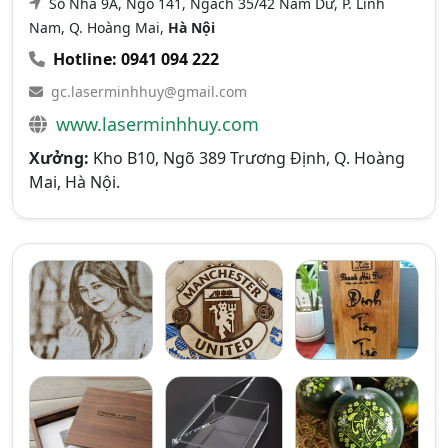
Số Nhà 9A, Ngõ 141, Ngách 35/42 Nam Dư, P. Lĩnh
Nam, Q. Hoàng Mai,
Hà Nội
Hotline: 0941 094 222
gc.laserminhhuy@gmail.com
www.laserminhhuy.com
Xưởng:
Kho B10, Ngõ 389 Trương Định, Q. Hoàng
Mai, Hà Nội.