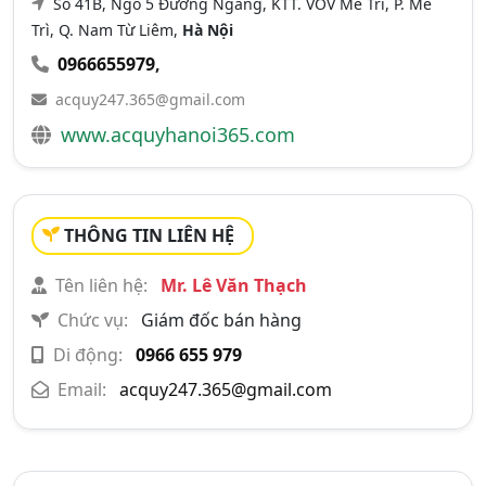
Số 41B, Ngõ 5 Đường Ngang, KTT. VOV Mễ Trì, P. Mễ
Trì, Q. Nam Từ Liêm,
Hà Nội
0966655979
,
acquy247.365@gmail.com
www.acquyhanoi365.com
THÔNG TIN LIÊN HỆ
Tên liên hệ:
Mr. Lê Văn Thạch
Chức vụ:
Giám đốc bán hàng
Di động:
0966 655 979
Email:
acquy247.365@gmail.com