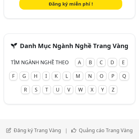
Đăng ký miễn phí !
Danh Mục Ngành Nghề Trang Vàng
TÌM NGÀNH NGHỀ THEO
A
B
C
D
E
F
G
H
I
K
L
M
N
O
P
Q
R
S
T
U
V
W
X
Y
Z
Đăng ký Trang Vàng
|
Quảng cáo Trang Vàng