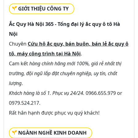
GIỚI THIỆU CÔNG TY
Ắc Quy Hà Nội 365 - Tổng đại lý ắc quy ô tô Hà
Nội
Chuyên
Cứu hộ ắc quy, bán buôn, bán lẻ ắc quy ô
tô, máy công trình tại Hà Nội
.
Cam kết
hàng chính hãng mới 100%, giá rẻ nhất thị
trường, đội ngũ lắp đặt chuyên nghiệp, uy tín, chất
lượng
.
Khách hàng là số 1. Phục vụ 24/24.
0966.655.979 or
0979.524.217.
Rất hân hạnh được phục vụ quý khách!
NGÀNH NGHỀ KINH DOANH