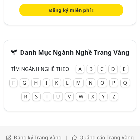
Đăng ký miễn phí !
Danh Mục Ngành Nghề Trang Vàng
TÌM NGÀNH NGHỀ THEO
A
B
C
D
E
F
G
H
I
K
L
M
N
O
P
Q
R
S
T
U
V
W
X
Y
Z
Đăng ký Trang Vàng
|
Quảng cáo Trang Vàng