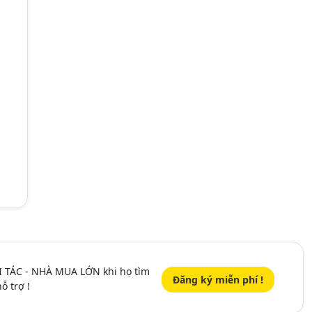
I TÁC - NHÀ MUA LỚN khi họ tìm
Đăng ký miễn phí !
ỗ trợ !