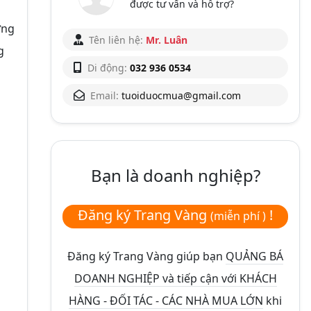
được tư vấn và hỗ trợ?
ơng
Tên liên hệ:
Mr. Luân
g
Di động:
032 936 0534
Email:
tuoiduocmua@gmail.com
Bạn là doanh nghiệp?
Đăng ký Trang Vàng
!
(miễn phí )
Đăng ký Trang Vàng giúp bạn
QUẢNG BÁ
DOANH NGHIỆP và tiếp cận với KHÁCH
HÀNG - ĐỐI TÁC - CÁC NHÀ MUA LỚN
khi