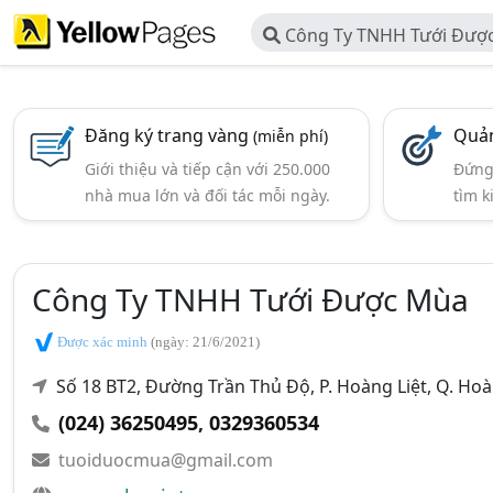
Công Ty TNHH Tưới Đượ
Đăng ký trang vàng
Quản
(miễn phí)
Giới thiệu và tiếp cận với 250.000
Đứng 
nhà mua lớn và đối tác mỗi ngày.
tìm k
Công Ty TNHH Tưới Được Mùa
Được xác minh
(ngày: 21/6/2021)
Số 18 BT2, Đường Trần Thủ Độ, P. Hoàng Liệt, Q. Ho
(024) 36250495
,
0329360534
tuoiduocmua@gmail.com