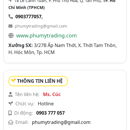
18 Lê Cảnh Tuân, P. Phú Thọ Hòa, Q. Tân Phú,
TP. Hồ
Chí Minh (TPHCM)
0903777057
,
phumytrading@gmail.com
www.phumytrading.com
Xưởng SX:
3/27B Ấp Nam Thới, X. Thới Tam Thôn,
H. Hóc Môn, Tp. HCM
THÔNG TIN LIÊN HỆ
Tên liên hệ:
Ms. Cúc
Chức vụ:
Hotline
Di động:
0903 777 057
Email:
phumytrading@gmail.com